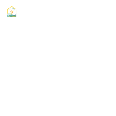
LA VILLA NATHAN
Breuil Magné, Charente Maritime
Surface de 155 m²
8-10 personnes
4 chambres