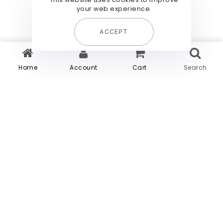
your web experience.
ACCEPT
Home
Account
Cart
Search
Bienvenue à la Villa Nathan !
La Villa Nathan, une
parenthèse de sérénité entre
nature et océan
Plongez dans l’atmosphère chaleureuse de la
Villa Nathan, un véritable havre de paix niché à
Breuil-Magné, à seulement 5 minutes de